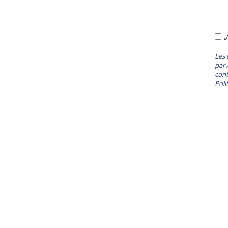
J
Les 
par 
cont
Poli