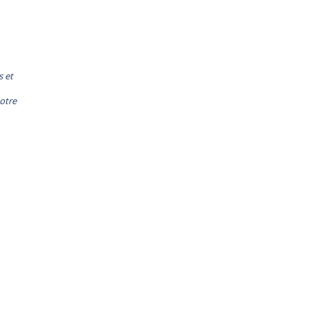
s et
otre